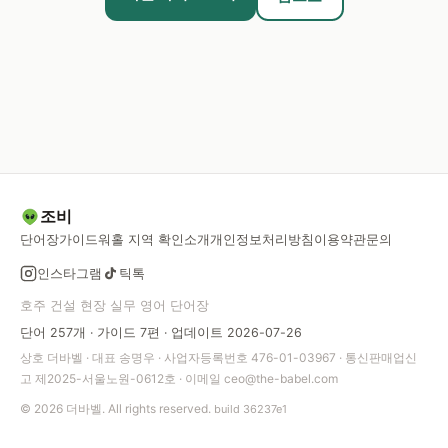
조비
단어장
가이드
워홀 지역 확인
소개
개인정보처리방침
이용약관
문의
인스타그램
틱톡
호주 건설 현장 실무 영어 단어장
단어 257개 · 가이드 7편 · 업데이트 2026-07-26
상호 더바벨 · 대표 송명우 · 사업자등록번호 476-01-03967 · 통신판매업신
고 제2025-서울노원-0612호 · 이메일
ceo@the-babel.com
© 2026 더바벨. All rights reserved.
build 36237e1